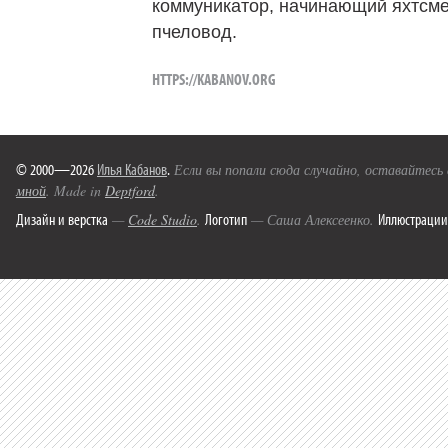
коммуникатор, начинающий яхтсме
пчеловод.
HTTPS://KABANOV.ORG
© 2000—2026
Илья Кабанов
.
Если вы попали сюда случайно, оставайтесь
мной
. Made in
Deptford
.
Дизайн и верстка
Логотип
Иллюстрации
—
Code Studio
.
— Саша Алексеенко.