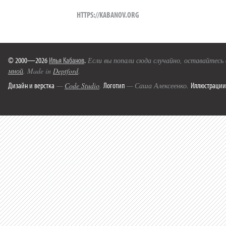
HTTPS://KABANOV.ORG
© 2000—2026
Илья Кабанов
.
Если вы попали сюда случайно, оставайтесь
мной
. Made in
Deptford
.
Дизайн и верстка
Логотип
Иллюстрации
—
Code Studio
.
— Саша Алексеенко.