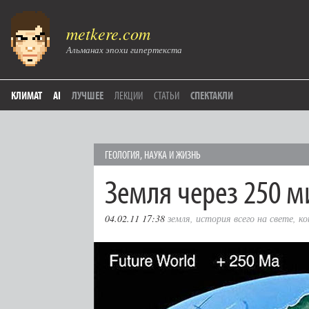
metkere.com
Альманах эпохи гипертекста
КЛИМАТ
AI
ЛУЧШЕЕ
ЛЕКЦИИ
СТАТЬИ
СПЕКТАКЛИ
ГЕОЛОГИЯ
,
НАУКА И ЖИЗНЬ
Земля через 250 м
04.02.11 17:38
земля
,
история всего на свете
,
к