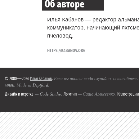
Об авторе
Илья Кабанов — редактор альмана
коммуникатор, начинающий яхтсме
пчеловод.
HTTPS://KABANOV.ORG
© 2000—2026
Илья Кабанов
.
Если вы попали сюда случайно, оставайтесь
мной
. Made in
Deptford
.
Дизайн и верстка
Логотип
Иллюстрации
—
Code Studio
.
— Саша Алексеенко.