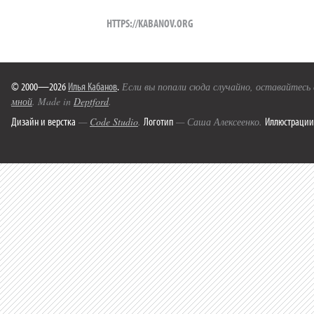
HTTPS://KABANOV.ORG
© 2000—2026
Илья Кабанов
.
Если вы попали сюда случайно, оставайтесь
мной
. Made in
Deptford
.
Дизайн и верстка
Логотип
Иллюстрации
—
Code Studio
.
— Саша Алексеенко.