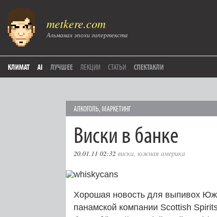
metkere.com
Альманах эпохи гипертекста
КЛИМАТ
AI
ЛУЧШЕЕ
ЛЕКЦИИ
СТАТЬИ
СПЕКТАКЛИ
АЛКОГОЛЬ
,
МАРКЕТИНГ
Виски в банке
20.01.11 02:32
виски
,
южная америка
Хорошая новость для выпивох Южн
панамской компании Scottish Spiri