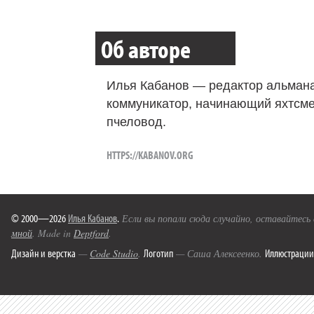
Об авторе
Илья Кабанов — редактор альмана
коммуникатор, начинающий яхтсме
пчеловод.
HTTPS://KABANOV.ORG
© 2000—2026
Илья Кабанов
.
Если вы попали сюда случайно, оставайтесь
мной
. Made in
Deptford
.
Дизайн и верстка
Логотип
Иллюстрации
—
Code Studio
.
— Саша Алексеенко.