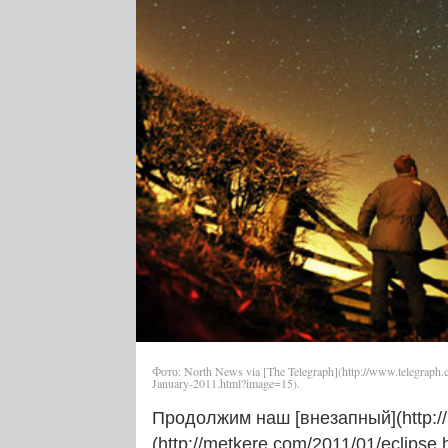
Фото: North News via [The Telegraph](http://www.telegraph.co
January-2011.html?image=15).
Продолжим наш [внезапный](http://m
(http://metkere.com/2011/01/eclipse.