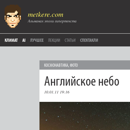
metkere.com
Альманах эпохи гипертекста
КЛИМАТ
AI
ЛУЧШЕЕ
ЛЕКЦИИ
СТАТЬИ
СПЕКТАКЛИ
КОСМОНАВТИКА
,
ФОТО
Английское небо
10.01.11 19:16