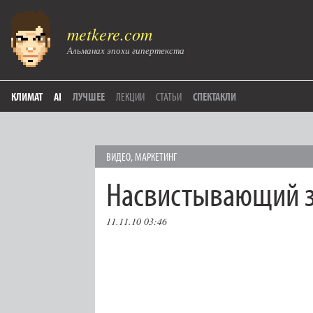
metkere.com
Альманах эпохи гипертекста
КЛИМАТ
AI
ЛУЧШЕЕ
ЛЕКЦИИ
СТАТЬИ
СПЕКТАКЛИ
ВИДЕО
,
МАРКЕТИНГ
Насвистывающий 
11.11.10 03:46