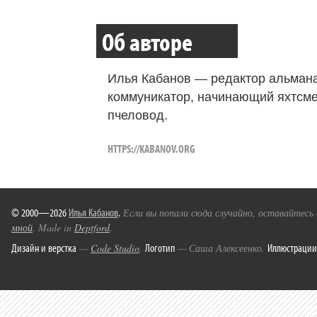
Об авторе
Илья Кабанов — редактор альмана
коммуникатор, начинающий яхтсме
пчеловод.
HTTPS://KABANOV.ORG
© 2000—2026
Илья Кабанов
.
Если вы попали сюда случайно, оставайтесь
мной
. Made in
Deptford
.
Дизайн и верстка
Логотип
Иллюстрации
—
Code Studio
.
— Саша Алексеенко.