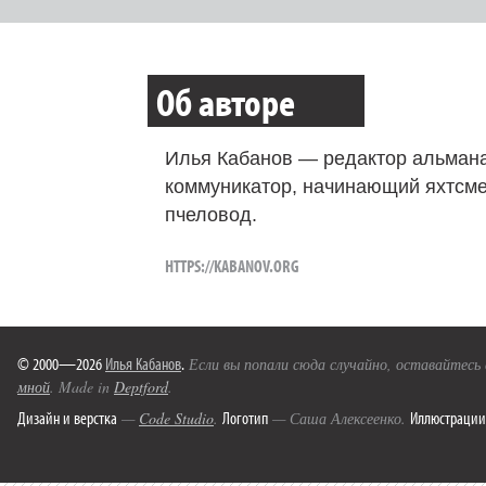
Об авторе
Илья Кабанов — редактор альмана
коммуникатор, начинающий яхтсме
пчеловод.
HTTPS://KABANOV.ORG
© 2000—2026
Илья Кабанов
.
Если вы попали сюда случайно, оставайтесь
мной
. Made in
Deptford
.
Дизайн и верстка
Логотип
Иллюстрации
—
Code Studio
.
— Саша Алексеенко.