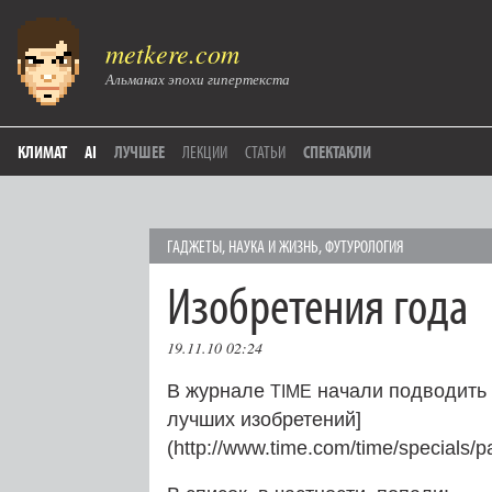
metkere.com
Альманах эпохи гипертекста
КЛИМАТ
AI
ЛУЧШЕЕ
ЛЕКЦИИ
СТАТЬИ
СПЕКТАКЛИ
ГAДЖЕТЫ
,
НАУКА И ЖИЗНЬ
,
ФУТУРОЛОГИЯ
Изобретения года
19.11.10 02:24
В журнале
начали подводить и
TIME
лучших изобретений]
(http://www.time.com/time/specials/