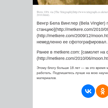
Фото:
via [The Telegraph](http://www.telegraph.co.uk/new
EPA
2010.html).
Венгр Бела Винглер (Bela Vingler
станцию](http://metkere.com/2010/0
(http://metkere.com/2009/12/moon.h
немедленно ее сфотографировал.
Ранее в metkere.com: [самолет на
(http://metkere.com/2010/06/moon.ht
Этому блогу больше 18 лет — за это время 
работать. Подпишитесь лучше на мою науч
материалов.