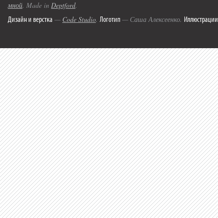
мной
. Made in
Deptford
.
Дизайн и верстка
Логотип
Иллюстрации
—
Code Studio
.
— Саша Алексеенко.