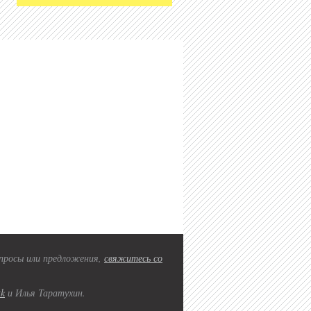
вопросы или предложения,
свяжитесь со
2k
и Илья Таратухин.