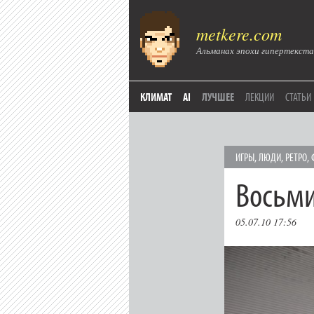
metkere.com
Альманах эпохи гипертекста
КЛИМАТ
AI
ЛУЧШЕЕ
ЛЕКЦИИ
СТАТЬИ
ИГРЫ
,
ЛЮДИ
,
РЕТРО
,
Восьм
05.07.10 17:56