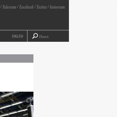
/
Telegram
/
Facebook
/
Twitter
/
Instagram
ENGLISH