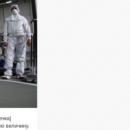
ечка]
ную величину.