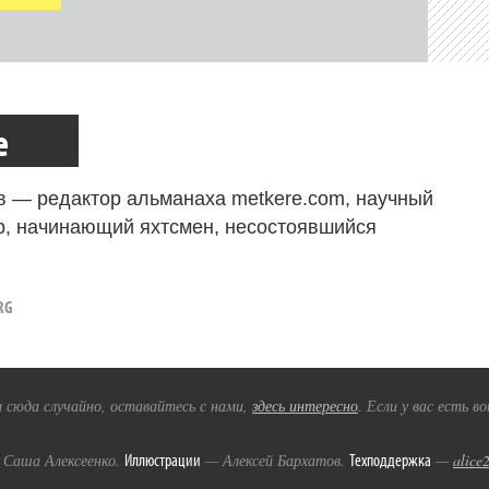
е
в — редактор альманаха metkere.com, научный
р, начинающий яхтсмен, несостоявшийся
RG
 сюда случайно, оставайтесь с нами,
здесь интересно
. Если у вас есть 
Иллюстрации
Техподдержка
Саша Алексеенко.
— Алексей Бархатов.
—
alice