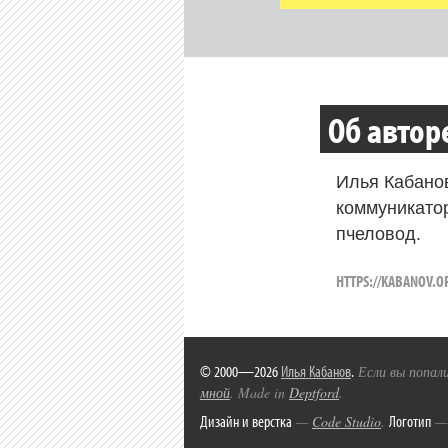
Об автор
Илья Кабано
коммуникато
пчеловод.
HTTPS://KABANOV.O
© 2000—2026
Илья Кабанов
.
Если вы попали
мной
. Made in
Deptford
.
Дизайн и верстка
Логотип
—
Code Studio
.
— 