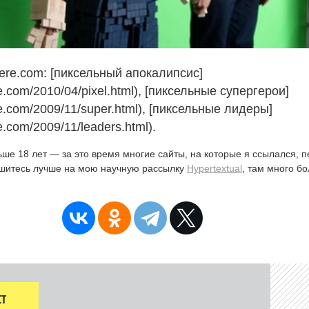
ere.com: [пиксельный апокалипсис]
re.com/2010/04/pixel.html), [пиксельные супергерои]
re.com/2009/11/super.html), [пиксельные лидеры]
re.com/2009/11/leaders.html).
ьше 18 лет — за это время многие сайты, на которые я ссылался, 
ишитесь лучше на мою научную рассылку
Hypertextual
, там много б
Т