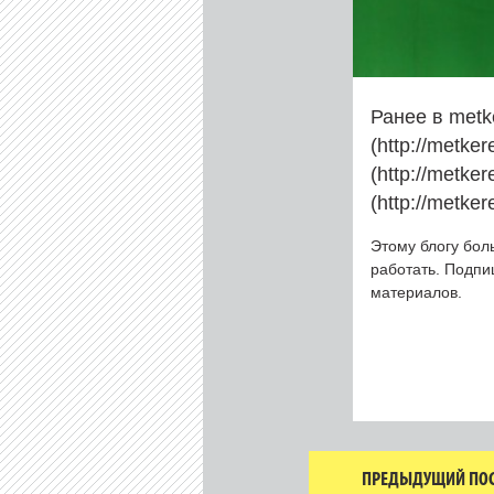
Ранее в metk
(http://metke
(http://metke
(http://metke
Этому блогу бол
работать. Подп
материалов.
ПРЕДЫДУЩИЙ ПОС