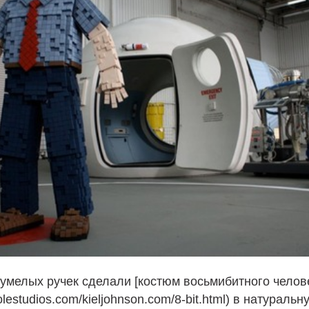
умелых ручек сделали [костюм восьмибитного челов
bolestudios.com/kieljohnson.com/8‑bit.html) в натураль