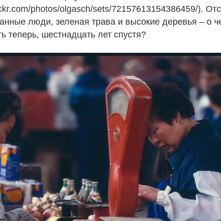
lickr.com/photos/olgasch/sets/72157613154386459/). От
анные люди, зеленая трава и высокие деревья – о 
ь теперь, шестнадцать лет спустя?