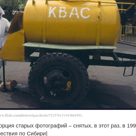
www.flickr.com/photos/olgasch/sets/72157613154386459/).
рция старых фотографий – снятых, в этот раз, в 199
ествия по Сибири]