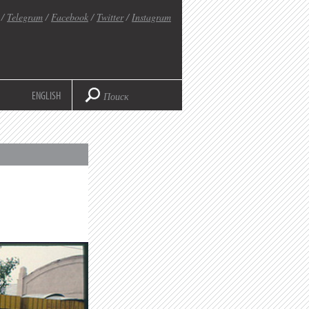
/
Telegram
/
Facebook
/
Twitter
/
Instagram
ENGLISH