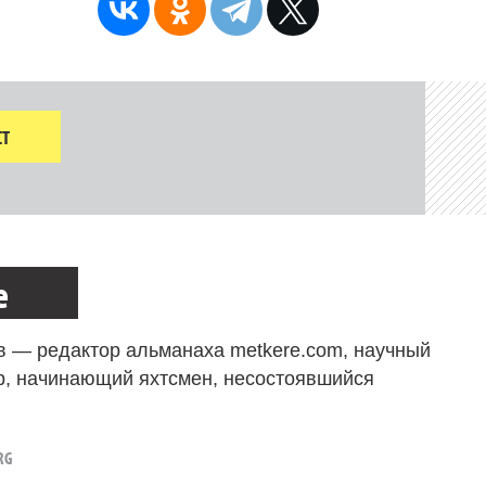
Т
е
в — редактор альманаха metkere.com, научный
р, начинающий яхтсмен, несостоявшийся
RG