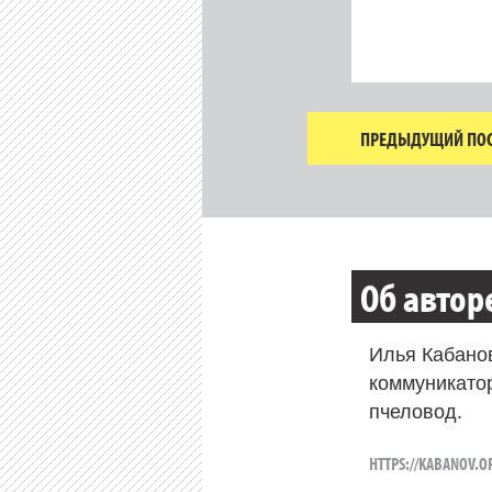
ПРЕДЫДУЩИЙ ПОС
Об автор
Илья Кабано
коммуникато
пчеловод.
HTTPS://KABANOV.O