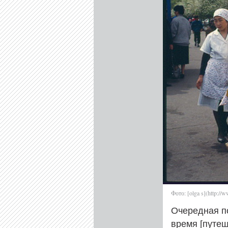
Фото: [olga s](http://
Очередная по
время [путеш