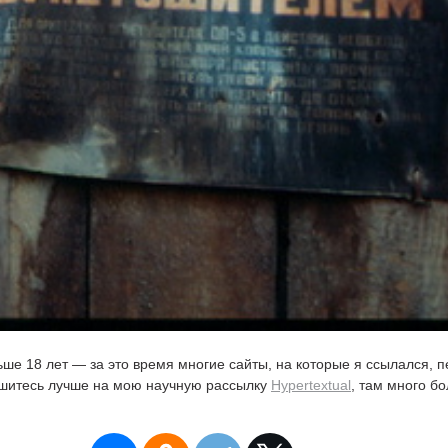
ьше 18 лет — за это время многие сайты, на которые я ссылался, 
ишитесь лучше на мою научную рассылку
Hypertextual
, там много б