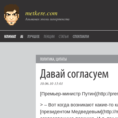
metkere.com
Альманах эпохи гипертекста
КЛИМАТ
AI
ЛУЧШЕЕ
ЛЕКЦИИ
СТАТЬИ
СПЕКТАКЛИ
ПОЛИТИКА
,
ЦИТАТЫ
Давай согласуем
10.06.10 13:01
[Премьер-министр Путин](http://prem
> – Вот когда возникают какие-то 
[президентом Медведевым](http://me