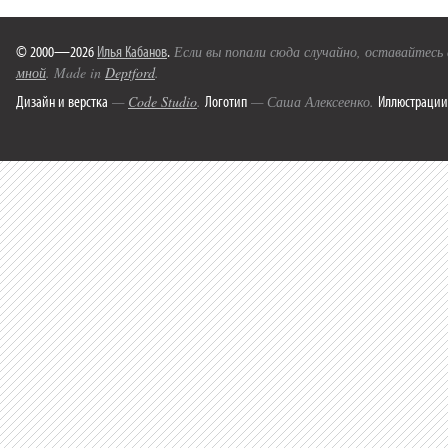
© 2000—2026
Илья Кабанов
.
Если вы попали сюда случайно, оставайтесь
мной
. Made in
Deptford
.
Дизайн и верстка
Логотип
Иллюстрации
—
Code Studio
.
— Саша Алексеенко.