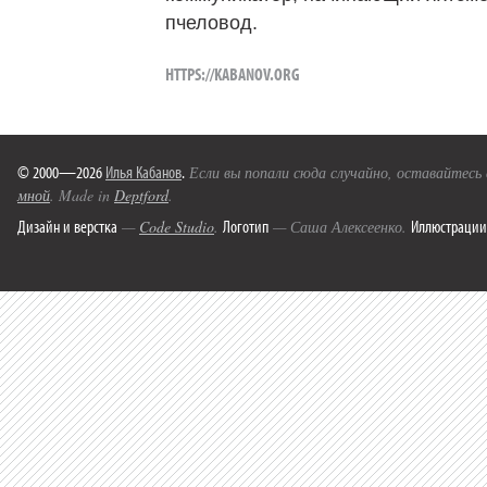
пчеловод.
HTTPS://KABANOV.ORG
© 2000—2026
Илья Кабанов
.
Если вы попали сюда случайно, оставайтесь
мной
. Made in
Deptford
.
Дизайн и верстка
Логотип
Иллюстрации
—
Code Studio
.
— Саша Алексеенко.