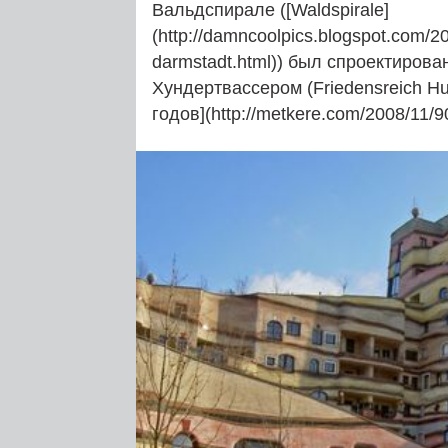
Вальдспирале ([Waldspirale]
(http://damncoolpics.blogspot.com/20
darmstadt.html)) был спроектиров
Хундертвассером (Friedensreich Hu
годов](http://metkere.com/2008/11/9