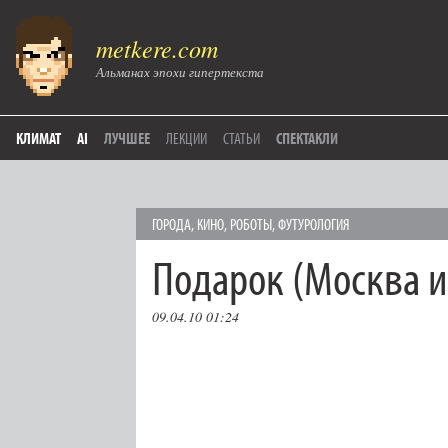
metkere.com
Альманах эпохи гипертекста
КЛИМАТ
AI
ЛУЧШЕЕ
ЛЕКЦИИ
СТАТЬИ
СПЕКТАКЛИ
ГОРОДА
,
КИНО
,
РОБОТЫ
,
ФУТУРОЛОГИЯ
Подарок (Москва и
09.04.10 01:24