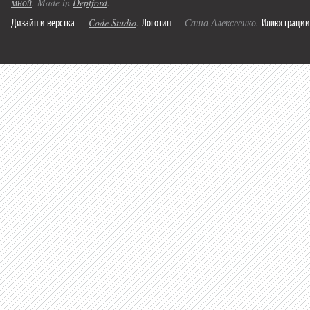
мной
. Made in
Deptford
.
Дизайн и верстка
Логотип
Иллюстрации
—
Code Studio
.
— Саша Алексеенко.