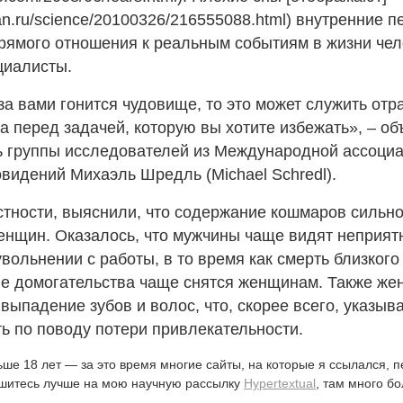
rian.ru/science/20100326/216555088.html) внутренние 
рямого отношения к реальным событиям в жизни чел
циалисты.
за вами гонится чудовище, то это может служить от
а перед задачей, которую вы хотите избежать», – об
ь группы исследователей из Международной ассоциа
видений Михаэль Шредль (Michael Schredl).
стности, выяснили, что содержание кошмаров сильно
енщин. Оказалось, что мужчины чаще видят неприят
увольнении с работы, в то время как смерть близкого
ые домогательства чаще снятся женщинам. Также ж
 выпадение зубов и волос, что, скорее всего, указыв
ь по поводу потери привлекательности.
ьше 18 лет — за это время многие сайты, на которые я ссылался, 
ишитесь лучше на мою научную рассылку
Hypertextual
, там много б