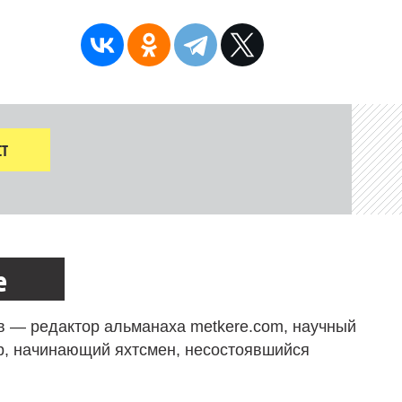
Т
е
в — редактор альманаха metkere.com, научный
р, начинающий яхтсмен, несостоявшийся