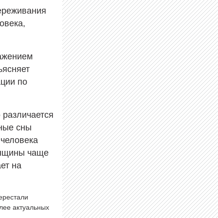
переживания
овека,
ражением
ъясняет
ции по
 различается
ные сны
 человека
енщины чаще
ает на
перестали
олее актуальных