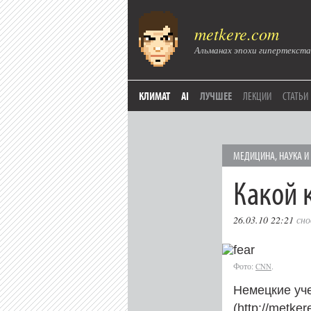
metkere.com
Альманах эпохи гипертекста
КЛИМАТ
AI
ЛУЧШЕЕ
ЛЕКЦИИ
СТАТЬИ
МЕДИЦИНА
,
НАУКА И
Какой
26.03.10 22:21
сно
Фото:
.
CNN
Немецкие уч
(http://metke