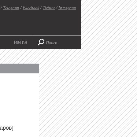
/
Telegram
/
Facebook
/
Twitter
/
Instagram
ENGLISH
аров]