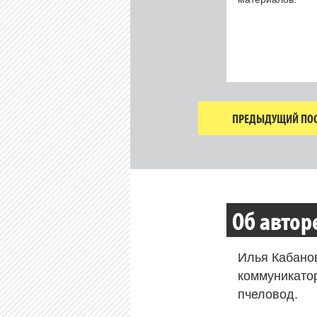
ПРЕДЫДУЩИЙ ПОС
Об автор
Илья Кабано
коммуникато
пчеловод.