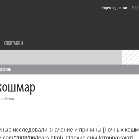
Отдел подписки:
RSS
СПЕКТАКЛИ
 ЖИЗНЬ
 кошмар
видения
еные исследовали значение и причины [ночных кошм
re.com/2008/06/fears.html). Плохие сны [отображают]