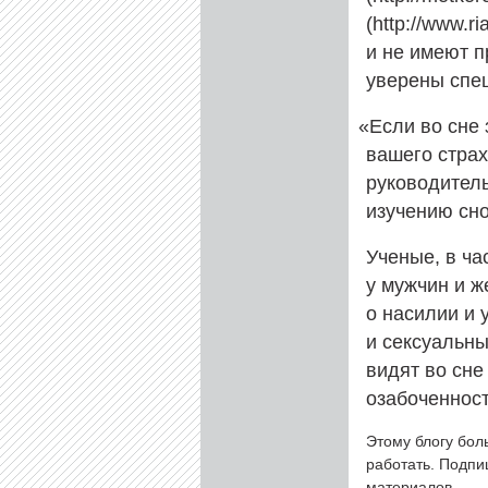
(http://www.
и не имеют п
уверены спе
«
Если во сне 
вашего страх
руководител
изучению сно
Ученые, в ча
у мужчин и ж
о насилии и 
и сексуальн
видят во сне
озабоченност
Этому блогу бол
работать. Подп
материалов.