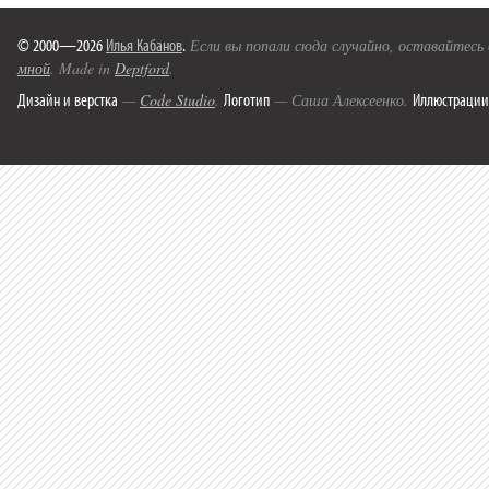
© 2000—2026
Илья Кабанов
.
Если вы попали сюда случайно, оставайтесь
мной
. Made in
Deptford
.
Дизайн и верстка
Логотип
Иллюстрации
—
Code Studio
.
— Саша Алексеенко.