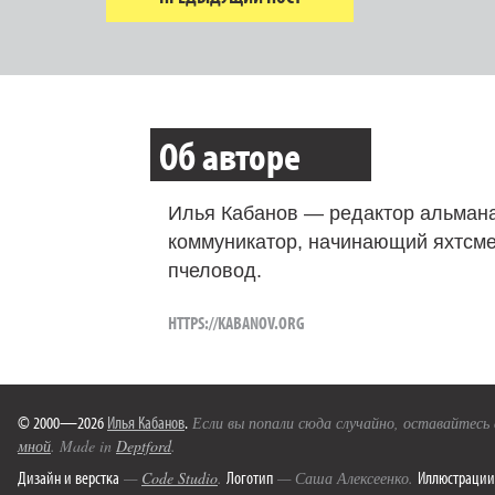
Об авторе
Илья Кабанов — редактор альмана
коммуникатор, начинающий яхтсме
пчеловод.
HTTPS://KABANOV.ORG
© 2000—2026
Илья Кабанов
.
Если вы попали сюда случайно, оставайтесь
мной
. Made in
Deptford
.
Дизайн и верстка
Логотип
Иллюстрации
—
Code Studio
.
— Саша Алексеенко.