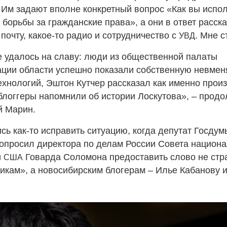
 Им задают вполне конкретный вопрос «Как вы испол
 борьбы за гражданские права», а они в ответ расск
почту, какое-то радио и сотрудничество с
. Мне с
УВД
 удалось на славу: люди из общественной палаты
ации области успешно показали собственную невмен
ехнологий, Эштон Кутчер рассказал как именно произ
логгеры напомнили об истории Лоскутова», – продол
й Марин.
ь как-то исправить ситуацию, когда депутат Госду
опросил директора по делам России Совета национ
и
Говарда Соломона предоставить слово не ст
США
икам», а новосибирским блогерам – Илье Кабанову 