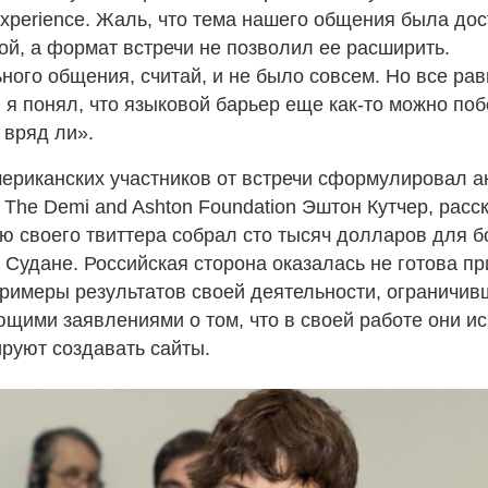
perience. Жаль, что тема нашего общения была дос
й, а формат встречи не позволил ее расширить.
ого общения, считай, и не было совсем. Но все рав
: я понял, что языковой барьер еще как-то можно поб
 вряд ли».
ериканских участников от встречи сформулировал а
 The Demi and Ashton Foundation Эштон Кутчер, расск
ю своего твиттера собрал сто тысяч долларов для 
 Судане. Российская сторона оказалась не готова п
римеры результатов своей деятельности, ограничив
щими заявлениями о том, что в своей работе они и
ируют создавать сайты.