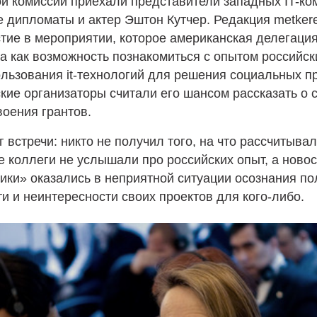
й комиссии приехали представители западных IT-ко
 дипломаты и актер Эштон Кутчер. Редакция metker
тие в мероприятии, которое американская делегаци
а как возможность познакомиться с опытом российс
льзования it-технологий для решения социальных п
кие организаторы считали его шансом рассказать о 
воения грантов.
г встречи: никто не получил того, на что рассчитывал
 коллеги не услышали про российских опыт, а ново
ки» оказались в неприятной ситуации осознания по
и и неинтересности своих проектов для кого-либо.