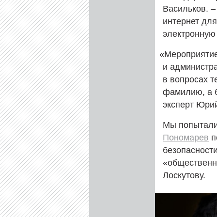
Васильков. –
интернет для
электронную 
«
Мероприятие
и администр
в вопросах т
фамилию, а б
эксперт Юри
Мы попыталис
Пономарев
п
безопасност
«общественн
Лоскутову.