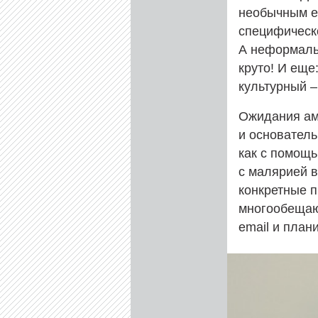
необычным ex
специфическо
А неформальн
круто! И еще
культурный –
Ожидания ам
и основатель
как с помощь
с малярией в
конкретные п
многообещаю
email и план