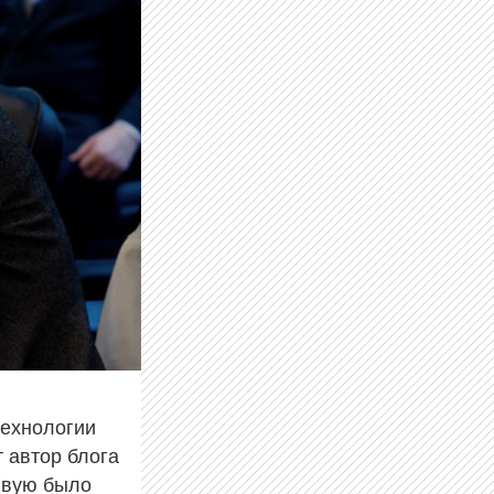
технологии
 автор блога
живую было