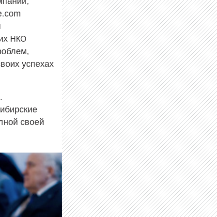
мпаний,
e.com
я
ких
НКО
роблем,
своих успехах
.
сибирские
лной своей