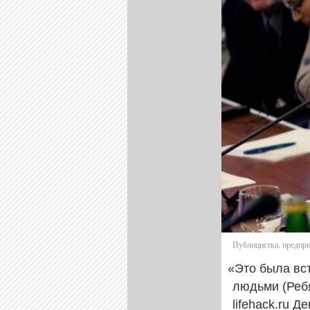
Публицистка, предпри
«
Это была вс
людьми (Реб
lifehack.ru 