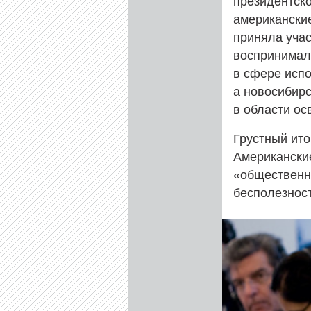
президентско
американские
приняла учас
воспринимал
в сфере испо
а новосибирс
в области ос
Грустный ито
Американские
«общественни
бесполезност