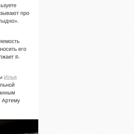
ьзуете
азывают про
тыдно».
яемость
носить его
жает it-
мы
Илья
альной
ранным
и Артему