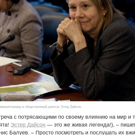
нимательница и общественный деятель Эстер Дайсон.
треча с потрясающими по своему влиянию на мир и 
ята!
Эстер Дайсон
— это же живая легенда!), – пишет
Денис Балуев. – Просто посмотреть и послушать их в