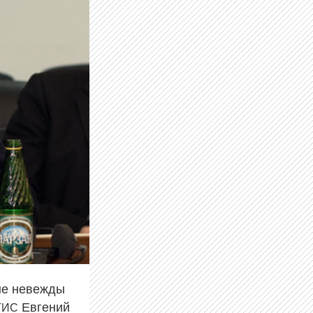
ые невежды
Евгений
ГИС