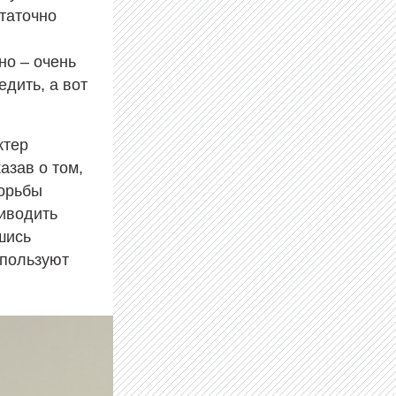
таточно
но – очень
едить, а вот
ктер
азав о том,
борьбы
риводить
шись
спользуют