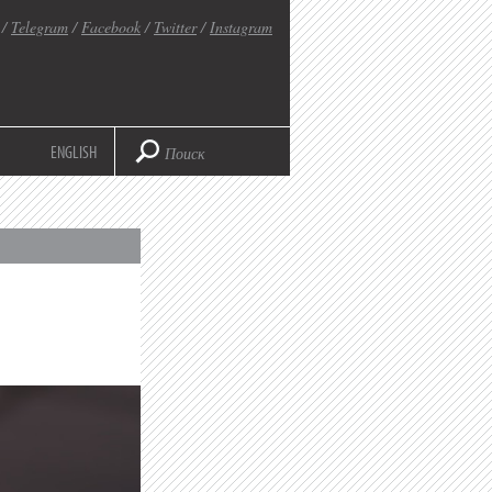
/
Telegram
/
Facebook
/
Twitter
/
Instagram
ENGLISH