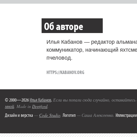
Об авторе
Илья Кабанов — редактор альмана
коммуникатор, начинающий яхтсме
пчеловод.
HTTPS://KABANOV.ORG
© 2000—2026
Илья Кабанов
.
Если вы попали сюда случайно, оставайтесь
мной
. Made in
Deptford
.
Дизайн и верстка
Логотип
Иллюстрации
—
Code Studio
.
— Саша Алексеенко.