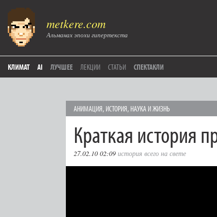
metkere.com
Альманах эпохи гипертекста
КЛИМАТ
AI
ЛУЧШЕЕ
ЛЕКЦИИ
СТАТЬИ
СПЕКТАКЛИ
АНИМАЦИЯ
,
ИСТОРИЯ
,
НАУКА И ЖИЗНЬ
Краткая история п
27.02.10 02:09
история всего на свете