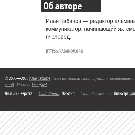
Об авторе
Илья Кабанов — редактор альмана
коммуникатор, начинающий яхтсме
пчеловод.
HTTPS://KABANOV.ORG
© 2000—2026
Илья Кабанов
.
Если вы попали сюда случайно, оставайтесь
мной
. Made in
Deptford
.
Дизайн и верстка
Логотип
Иллюстрации
—
Code Studio
.
— Саша Алексеенко.