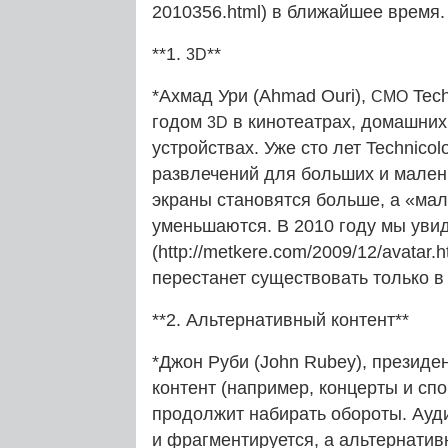
2010356.html) в ближайшее время.
**1.
**
3D
*Ахмад Ури (Ahmad Ouri),
Tech
CMO
годом
в кинотеатрах, домашних
3D
устройствах. Уже сто лет Technic
развлечений для больших и малень
экраны становятся больше, а «мал
уменьшаются. В 2010 году мы увид
(http://metkere.com/2009/12/avatar.
перестанет существовать только в
**2. Альтернативный контент**
*Джон Руби (John Rubey), президе
контент (например, концерты и сп
продолжит набирать обороты. Ау
и фрагментируется, а альтернатив