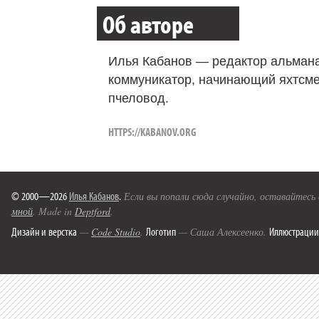
Об авторе
Илья Кабанов — редактор альмана
коммуникатор, начинающий яхтсме
пчеловод.
HTTPS://KABANOV.ORG
© 2000—2026
Илья Кабанов
.
Если вы попали сюда случайно, оставайтесь
мной
. Made in
Deptford
.
Дизайн и верстка
Логотип
Иллюстрации
—
Code Studio
.
— Саша Алексеенко.