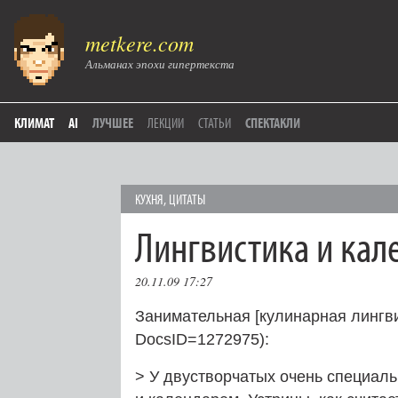
metkere.com
Альманах эпохи гипертекста
КЛИМАТ
AI
ЛУЧШЕЕ
ЛЕКЦИИ
СТАТЬИ
СПЕКТАКЛИ
КУХНЯ
,
ЦИТАТЫ
Лингвистика и кал
20.11.09 17:27
Занимательная [кулинарная лингвис
DocsID=1272975):
> У двустворчатых очень специал