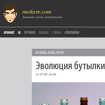
metkere.com
Альманах эпохи гипертекста
КЛИМАТ
AI
ЛУЧШЕЕ
ЛЕКЦИИ
СТАТЬИ
СПЕКТАКЛИ
ИСТОРИЯ
,
КУХНЯ
,
РЕТРО
Эволюция бутылки
21.07.09 16:06