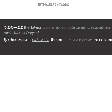
HTTPS://KABANOV.ORG
© 2000—2026
Илья Кабанов
.
Если вы попали сюда случайно, оставайтесь
мной
. Made in
Deptford
.
Дизайн и верстка
Логотип
Иллюстрации
—
Code Studio
.
— Саша Алексеенко.