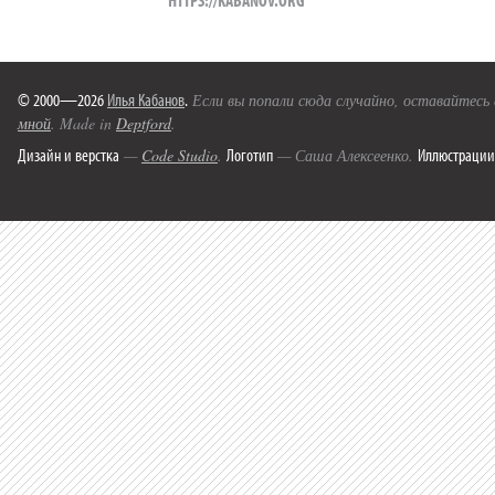
© 2000—2026
Илья Кабанов
.
Если вы попали сюда случайно, оставайтесь
мной
. Made in
Deptford
.
Дизайн и верстка
Логотип
Иллюстрации
—
Code Studio
.
— Саша Алексеенко.