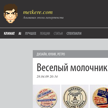
metkere.com
Альманах эпохи гипертекста
КЛИМАТ
AI
ЛУЧШЕЕ
ЛЕКЦИИ
СТАТЬИ
СПЕКТАКЛИ
ДИЗАЙН
,
КУХНЯ
,
РЕТРО
Веселый молочник
28.04.09 20:34