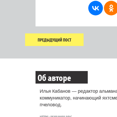
ПРЕДЫДУЩИЙ ПОСТ
Об авторе
Илья Кабанов — редактор альмана
коммуникатор, начинающий яхтсме
пчеловод.
HTTPS://KABANOV.ORG