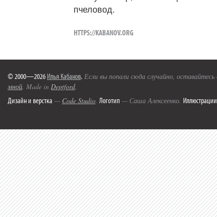
пчеловод.
HTTPS://KABANOV.ORG
© 2000—2026
Илья Кабанов
.
Если вы попали сюда случайно, оставайтесь
мной
. Made in
Deptford
.
Дизайн и верстка
Логотип
Иллюстрации
—
Code Studio
.
— Саша Алексеенко.