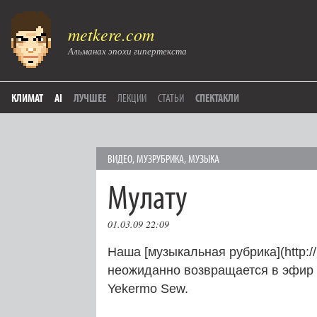
metkere.com
Альманах эпохи гипертекста
КЛИМАТ
AI
ЛУЧШЕЕ
ЛЕКЦИИ
СТАТЬИ
СПЕКТАКЛИ
ВИДЕО
,
МУЗРУБРИКА
,
МУЗЫКА
Мулату
01.03.09 22:09
Наша [музыкальная рубрика](http://
неожиданно возвращается в эфир с
Yekermo Sew.