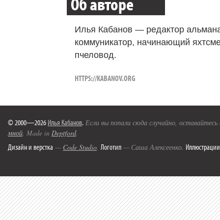
Об авторе
Илья Кабанов — редактор альмана
коммуникатор, начинающий яхтсме
пчеловод.
HTTPS://KABANOV.ORG
© 2000—2026
Илья Кабанов
.
Если вы попали сюда случайно, оставайтесь
мной
. Made in
Deptford
.
Дизайн и верстка
Логотип
Иллюстрации
—
Code Studio
.
— Саша Алексеенко.