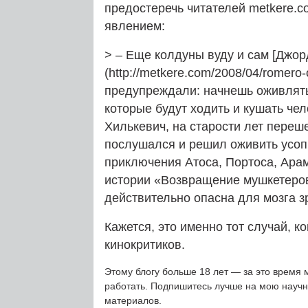
предостеречь читателей metkere.c
явлением:
> – Еще колдуны вуду и сам [Джо
(http://metkere.com/2008/04/romer
предупреждали: начнешь оживлять
которые будут ходить и кушать че
Хилькевич, на старости лет переш
послушался и решил оживить усоп
приключения Атоса, Портоса, Арам
истории «Возвращение мушкетеро
действительно опасна для мозга зр
Кажется, это именно тот случай, к
кинокритиков.
Этому блогу больше 18 лет — за это время 
работать. Подпишитесь лучше на мою науч
материалов.