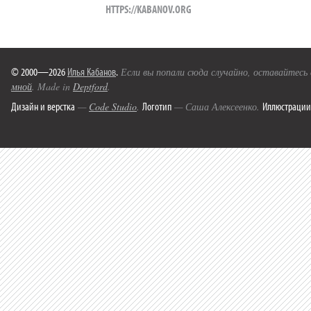
HTTPS://KABANOV.ORG
© 2000—2026
Илья Кабанов
.
Если вы попали сюда случайно, оставайтесь
мной
. Made in
Deptford
.
Дизайн и верстка
Логотип
Иллюстрации
—
Code Studio
.
— Саша Алексеенко.