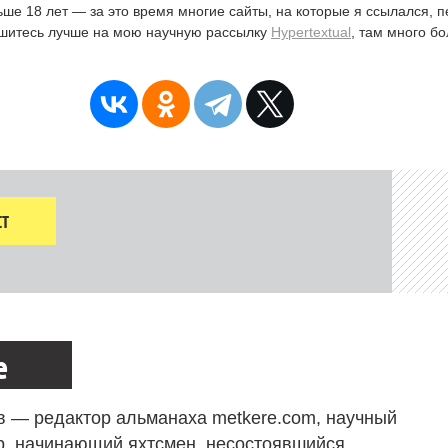
ьше 18 лет — за это время многие сайты, на которые я ссылался, 
ишитесь лучше на мою научную рассылку
Hypertextual
, там много б
Т
е
в — редактор альманаха metkere.com, научный
р, начинающий яхтсмен, несостоявшийся