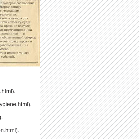
.html).
giene.html).
).
n.html).