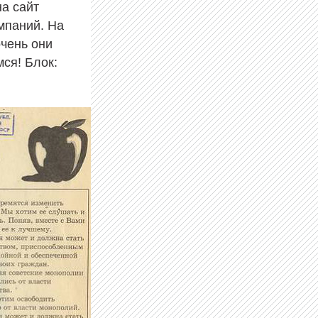
а сайт
мпаний. На
очень они
ся! Блок: