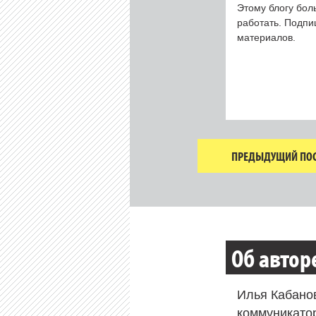
Этому блогу бол
работать. Подп
материалов.
ПРЕДЫДУЩИЙ ПОС
Об автор
Илья Кабано
коммуникато