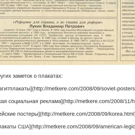
угих заметок о плакатах:
агитплакаты](http://metkere.com/2008/09/soviet-posters
ая социальная реклама](http://metkere.com/2008/11/hy
йские постеры](http://metkere.com/2008/09/korea.html
плакаты
](http://metkere.com/2008/09/american-legio
США