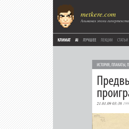
metkere.com
Альманах эпохи гипертекста
КЛИМАТ
AI
ЛУЧШЕЕ
ЛЕКЦИИ
СТАТЬИ
ИСТОРИЯ
,
ПЛАКАТЫ
,
П
Предвы
проигр
21.01.09 03:38
199