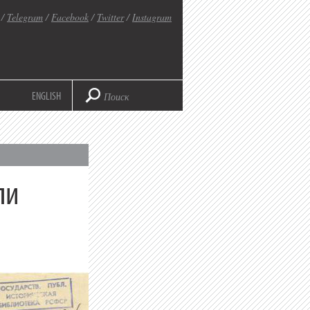
/
Telegram
/
Facebook
/
Twitter
/
Instagram
ENGLISH
ли