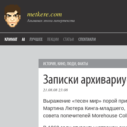
metkere.com
Альманах эпохи гипертекста
КЛИМАТ
AI
ЛУЧШЕЕ
ЛЕКЦИИ
СТАТЬИ
СПЕКТАКЛИ
ИСТОРИЯ
,
КИНО
,
ЛЮДИ
,
ФАКТЫ
Записки архивариу
21.08.08 23:08
Выражение «тесен мир» порой пр
Мартина Лютера Кинга-младшего, 
совета попечителей Morehouse Col