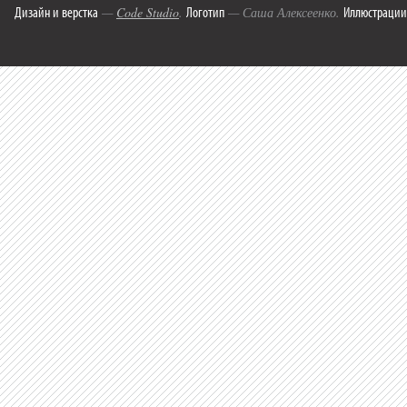
Дизайн и верстка
Логотип
Иллюстрации
—
Code Studio
.
— Саша Алексеенко.