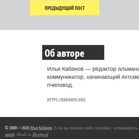
ПРЕДЫДУЩИЙ ПОСТ
Об авторе
Илья Кабанов — редактор альмана
коммуникатор, начинающий яхтсме
пчеловод.
HTTPS://KABANOV.ORG
© 2000—2026
Илья Кабанов
.
Если вы попали сюда случайно, оставайтесь
мной
. Made in
Deptford
.