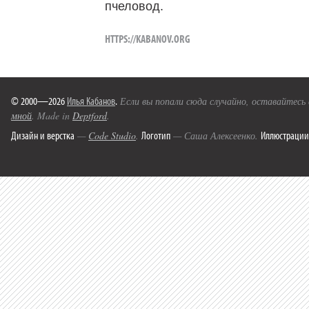
пчеловод.
HTTPS://KABANOV.ORG
© 2000—2026
Илья Кабанов
.
Если вы попали сюда случайно, оставайтесь
мной
. Made in
Deptford
.
Дизайн и верстка
Логотип
Иллюстрации
—
Code Studio
.
— Саша Алексеенко.