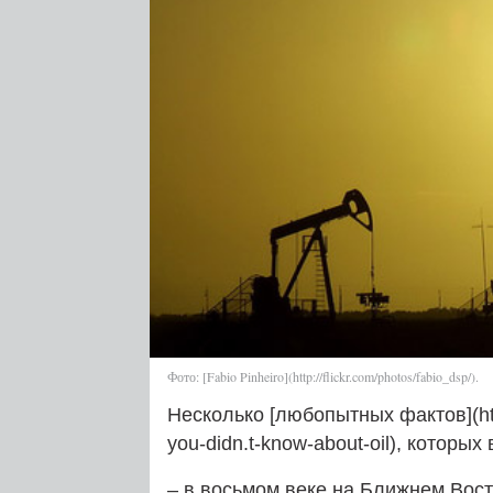
Фото: [Fabio Pinheiro](http://flickr.com/photos/fabio_dsp/).
Несколько [любопытных фактов](http
you-didn.t‑know-about-oil), которых
– в восьмом веке на Ближнем Вост