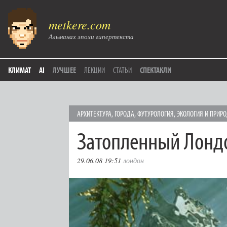
metkere.com
Альманах эпохи гипертекста
КЛИМАТ
AI
ЛУЧШЕЕ
ЛЕКЦИИ
СТАТЬИ
СПЕКТАКЛИ
АРХИТЕКТУРА
,
ГОРОДА
,
ФУТУРОЛОГИЯ
,
ЭКОЛОГИЯ И ПРИР
Затопленный Лонд
29.06.08 19:51
лондон