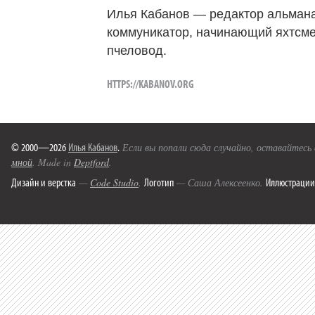
Илья Кабанов — редактор альмана
коммуникатор, начинающий яхтсме
пчеловод.
HTTPS://KABANOV.ORG
© 2000—2026
Илья Кабанов
.
Если вы попали сюда случайно, оставайтесь
мной
. Made in
Deptford
.
Дизайн и верстка
Логотип
Иллюстрации
—
Code Studio
.
— Саша Алексеенко.