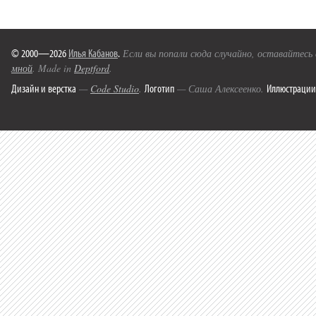
© 2000—2026
Илья Кабанов
.
Если вы попали сюда случайно, оставайтесь
мной
. Made in
Deptford
.
Дизайн и верстка
Логотип
Иллюстрации
—
Code Studio
.
— Саша Алексеенко.