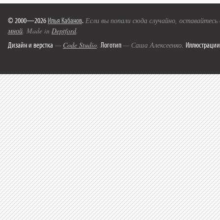
© 2000—2026
Илья Кабанов
.
Если вы попали сюда случайно, оставайтесь
мной
. Made in
Deptford
.
Дизайн и верстка
Логотип
Иллюстрации
—
Code Studio
.
— Саша Алексеенко.