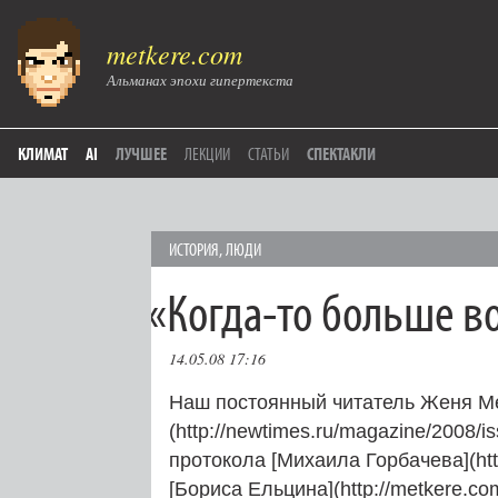
metkere.com
Альманах эпохи гипертекста
КЛИМАТ
AI
ЛУЧШЕЕ
ЛЕКЦИИ
СТАТЬИ
СПЕКТАКЛИ
ИСТОРИЯ
,
ЛЮДИ
«
Когда-то больше в
14.05.08 17:16
Наш постоянный читатель Женя Ме
(http://newtimes.ru/magazine/2008
протокола [Михаила Горбачева](http
[Бориса Ельцина](http://metkere.co