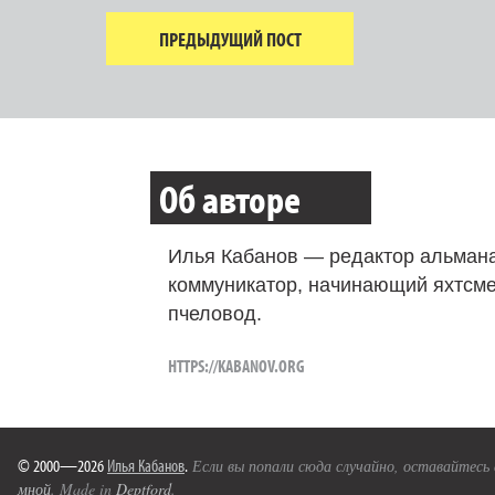
ПРЕДЫДУЩИЙ ПОСТ
Об авторе
Илья Кабанов — редактор альмана
коммуникатор, начинающий яхтсме
пчеловод.
HTTPS://KABANOV.ORG
© 2000—2026
Илья Кабанов
.
Если вы попали сюда случайно, оставайтесь
мной
. Made in
Deptford
.