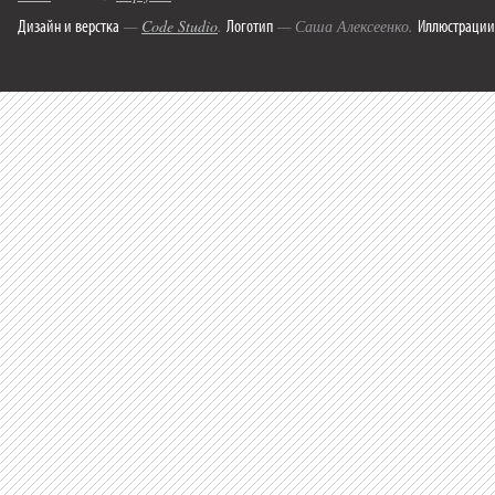
Дизайн и верстка
Логотип
Иллюстрации
—
Code Studio
.
— Саша Алексеенко.