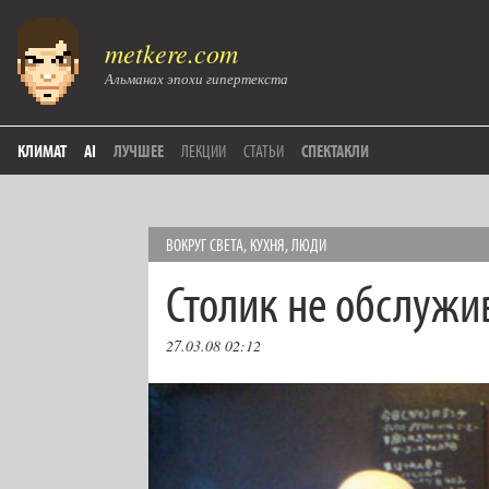
metkere.com
Альманах эпохи гипертекста
КЛИМАТ
AI
ЛУЧШЕЕ
ЛЕКЦИИ
СТАТЬИ
СПЕКТАКЛИ
ВОКРУГ СВЕТА
,
КУХНЯ
,
ЛЮДИ
Столик не обслужи
27.03.08 02:12