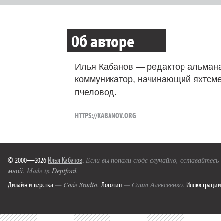
Об авторе
Илья Кабанов — редактор альмана
коммуникатор, начинающий яхтсме
пчеловод.
HTTPS://KABANOV.ORG
© 2000—2026
Илья Кабанов
.
Если вы попали сюда случайно, оставайтесь
мной
. Made in
Deptford
.
Дизайн и верстка
Логотип
Иллюстрации
—
Code Studio
.
— Саша Алексеенко.