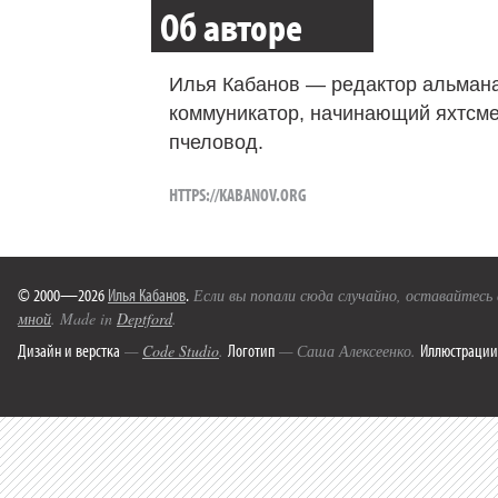
Об авторе
Илья Кабанов — редактор альмана
коммуникатор, начинающий яхтсме
пчеловод.
HTTPS://KABANOV.ORG
© 2000—2026
Илья Кабанов
.
Если вы попали сюда случайно, оставайтесь
мной
. Made in
Deptford
.
Дизайн и верстка
Логотип
Иллюстрации
—
Code Studio
.
— Саша Алексеенко.