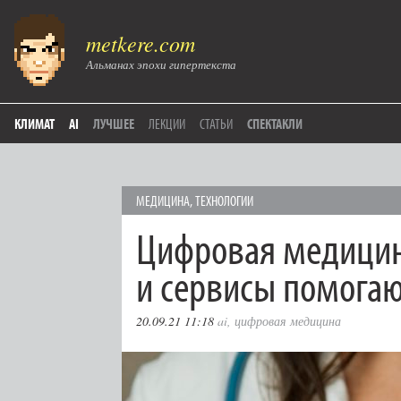
metkere.com
Альманах эпохи гипертекста
КЛИМАТ
AI
ЛУЧШЕЕ
ЛЕКЦИИ
СТАТЬИ
СПЕКТАКЛИ
МЕДИЦИНА
,
ТЕХНОЛОГИИ
Цифровая медицин
и сервисы помогаю
20.09.21 11:18
ai
,
цифровая медицина