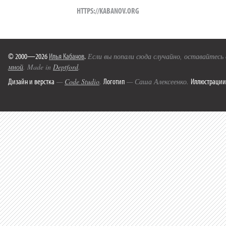
HTTPS://KABANOV.ORG
© 2000—2026
Илья Кабанов
.
Если вы попали сюда случайно, оставайтесь
мной
. Made in
Deptford
.
Дизайн и верстка
Логотип
Иллюстрации
—
Code Studio
.
— Саша Алексеенко.