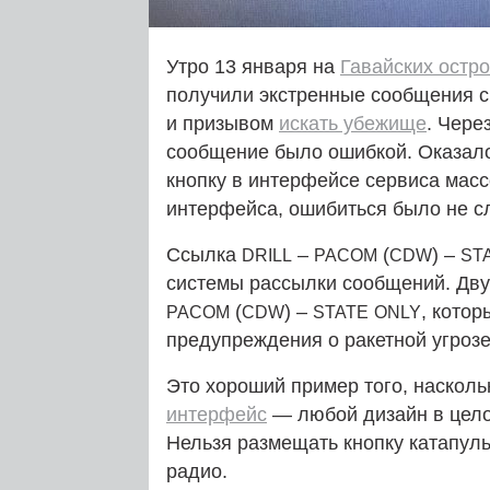
Утро 13 января на
Гавайских остр
получили экстренные сообщения 
и призывом
искать убежище
. Чере
сообщение было ошибкой. Оказалос
кнопку в интерфейсе сервиса мас
интерфейса, ошибиться было не с
Ссылка
–
(
) –
DRILL
PACOM
CDW
ST
системы рассылки сообщений. Дву
(
) –
, котор
PACOM
CDW
STATE
ONLY
предупреждения о ракетной угроз
Это хороший пример того, насколь
интерфейс
— любой дизайн в цело
Нельзя размещать кнопку катапул
радио.