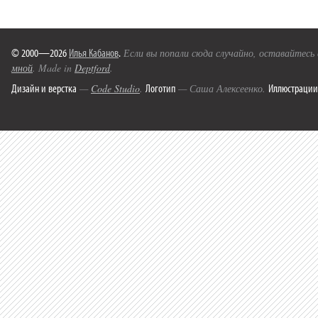
© 2000—2026
Илья Кабанов
.
Если вы попали сюда случайно, оставайтесь
мной
. Made in
Deptford
.
Дизайн и верстка
Логотип
Иллюстрации
—
Code Studio
.
— Саша Алексеенко.