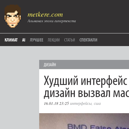
metkere.com
Альманах эпохи гипертекста
КЛИМАТ
AI
ЛУЧШЕЕ
ЛЕКЦИИ
СТАТЬИ
СПЕКТАКЛИ
ДИЗАЙН
Худший интерфейс 
дизайн вызвал ма
16.01.18 23:25
интерфейсы
,
сша