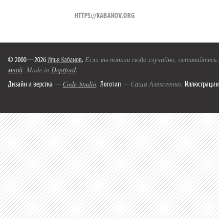
HTTPS://KABANOV.ORG
© 2000—2026
Илья Кабанов
.
Если вы попали сюда случайно, оставайтесь
мной
. Made in
Deptford
.
Дизайн и верстка
Логотип
Иллюстрации
—
Code Studio
.
— Саша Алексеенко.