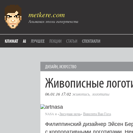
metkere.com
Альманах эпохи гипертекста
КЛИМАТ
AI
ЛУЧШЕЕ
ЛЕКЦИИ
СТАТЬИ
СПЕКТАКЛИ
ДИЗАЙН
,
ИСКУССТВО
Живописные логот
06.01.16 17:02
живопись
,
логотипы
и «
Звездная ночь
»
Винсента Ван Гога
.
NASA
Филиппинский дизайнер Эйсен Б
с корпоративными логотипами. Не