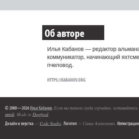
Об авторе
Илья Кабанов — редактор альмана
коммуникатор, начинающий яхтсме
пчеловод.
HTTPS://KABANOV.ORG
© 2000—2026
Илья Кабанов
.
Если вы попали сюда случайно, оставайтесь
мной
. Made in
Deptford
.
Дизайн и верстка
Логотип
Иллюстрации
—
Code Studio
.
— Саша Алексеенко.