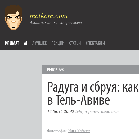
metkere.com
Альманах эпохи гипертекста
КЛИМАТ
AI
ЛУЧШЕЕ
ЛЕКЦИИ
СТАТЬИ
СПЕКТАКЛИ
РЕПОРТАЖ
Радуга и сбруя: ка
в Тель-Авиве
12.06.15 20:42
lgbt
,
израиль
,
тель-авив
Фотографии:
Илья Кабанов
.