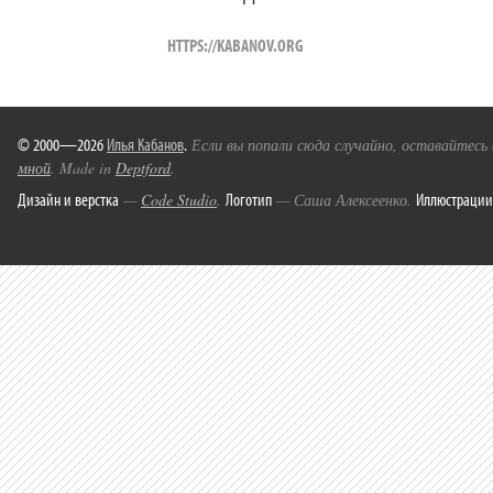
HTTPS://KABANOV.ORG
© 2000—2026
Илья Кабанов
.
Если вы попали сюда случайно, оставайтесь
мной
. Made in
Deptford
.
Дизайн и верстка
Логотип
Иллюстрации
—
Code Studio
.
— Саша Алексеенко.