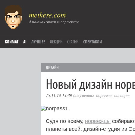
metkere.com
Альманах эпохи гипертекста
КЛИМАТ
AI
ЛУЧШЕЕ
ЛЕКЦИИ
СТАТЬИ
СПЕКТАКЛИ
ДИЗАЙН
Новый дизайн нор
15.11.14 15:39
документы
,
норвегия
,
паспорт
Судя по всему,
норвежцы
собираю
планеты всей: дизайн-студия из О