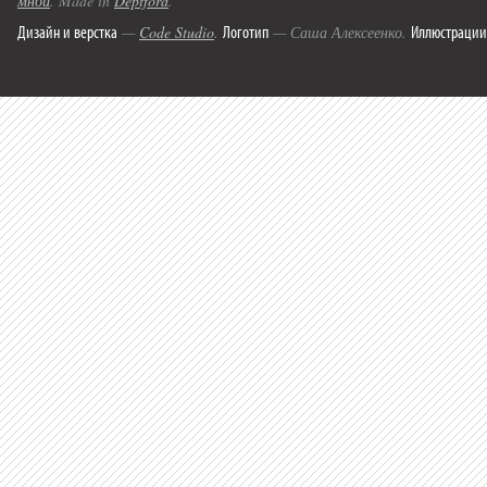
мной
. Made in
Deptford
.
Дизайн и верстка
Логотип
Иллюстрации
—
Code Studio
.
— Саша Алексеенко.