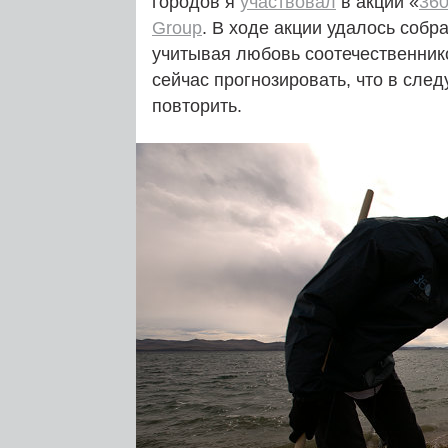
городов я
участвовал
в акции «
360
Group
. В ходе акции удалось собр
учитывая любовь соотечественник
сейчас прогнозировать, что в сле
повторить.