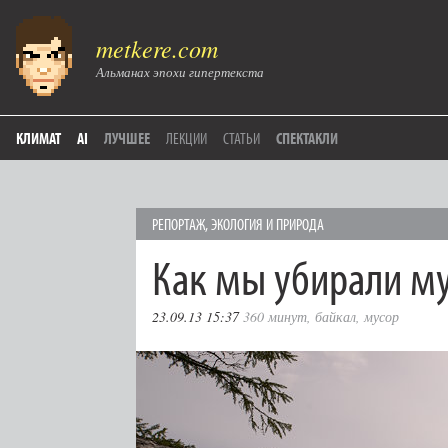
metkere.com
Альманах эпохи гипертекста
КЛИМАТ
AI
ЛУЧШЕЕ
ЛЕКЦИИ
СТАТЬИ
СПЕКТАКЛИ
РЕПОРТАЖ
,
ЭКОЛОГИЯ И ПРИРОДА
Как мы убирали му
23.09.13 15:37
360 минут
,
байкал
,
мусор