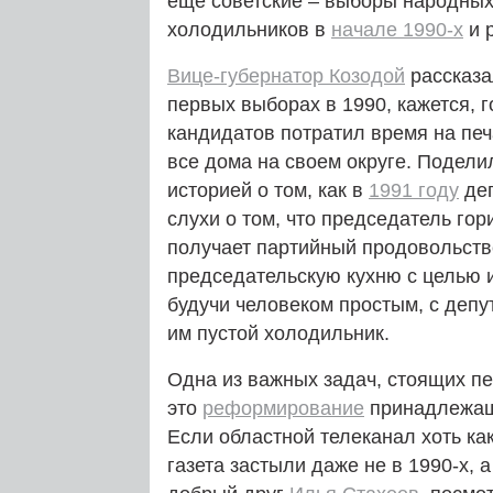
еще советские – выборы народных
холодильников в
начале 1990‑х
и 
Вице-губернатор Козодой
рассказал
первых выборах в 1990, кажется, г
кандидатов потратил время на печ
все дома на своем округе. Подели
историей о том, как в
1991 году
деп
слухи о том, что председатель гор
получает партийный продовольств
председательскую кухню с целью 
будучи человеком простым, с депу
им пустой холодильник.
Одна из важных задач, стоящих п
это
реформирование
принадлежащ
Если областной телеканал хоть как
газета застыли даже не в 1990‑х, 