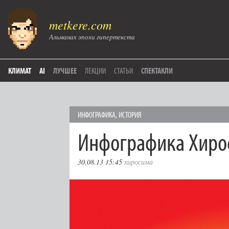
metkere.com
Альманах эпохи гипертекста
КЛИМАТ
AI
ЛУЧШЕЕ
ЛЕКЦИИ
СТАТЬИ
СПЕКТАКЛИ
ИНФОГРАФИКА
,
ИСТОРИЯ
Инфографика Хир
30.08.13 15:45
хиросима