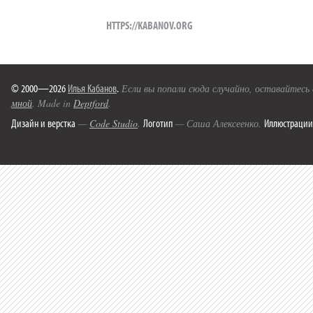
HTTPS://KABANOV.ORG
© 2000—2026
Илья Кабанов
.
Если вы попали сюда случайно, оставайтесь
мной
. Made in
Deptford
.
Дизайн и верстка
Логотип
Иллюстрации
—
Code Studio
.
— Саша Алексеенко.