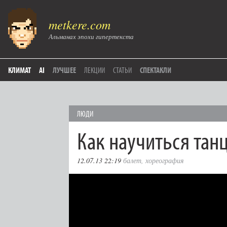
metkere.com
Альманах эпохи гипертекста
КЛИМАТ
AI
ЛУЧШЕЕ
ЛЕКЦИИ
СТАТЬИ
СПЕКТАКЛИ
ЛЮДИ
Как научиться танц
12.07.13 22:19
балет
,
хореография