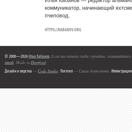
Илья Кабанов — редактор альмана
коммуникатор, начинающий яхтсме
пчеловод.
HTTPS://KABANOV.ORG
© 2000—2026
Илья Кабанов
.
Если вы попали сюда случайно, оставайтесь
мной
. Made in
Deptford
.
Дизайн и верстка
Логотип
Иллюстрации
—
Code Studio
.
— Саша Алексеенко.