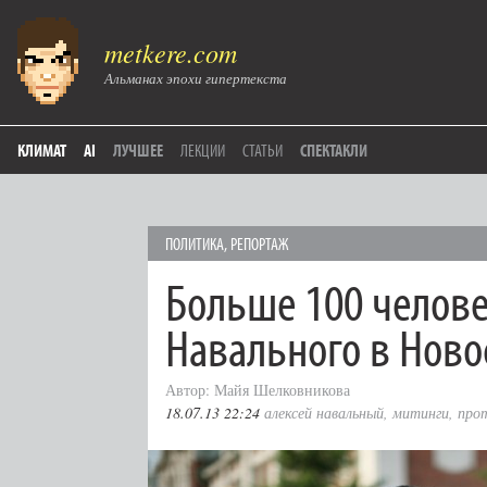
metkere.com
Альманах эпохи гипертекста
КЛИМАТ
AI
ЛУЧШЕЕ
ЛЕКЦИИ
СТАТЬИ
СПЕКТАКЛИ
ПОЛИТИКА
,
РЕПОРТАЖ
Больше 100 челов
Навального в Ново
Автор: Майя Шелковникова
18.07.13 22:24
алексей навальный
,
митинги
,
про