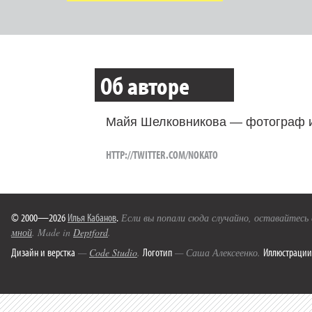
Об авторе
Майя Шелковникова — фотограф и
HTTP://TWITTER.COM/NOKATO
© 2000—2026
Илья Кабанов
.
Если вы попали сюда случайно, оставайтесь
мной
. Made in
Deptford
.
Дизайн и верстка
Логотип
Иллюстрации
—
Code Studio
.
— Саша Алексеенко.