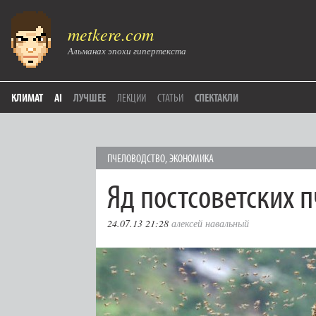
metkere.com
Альманах эпохи гипертекста
КЛИМАТ
AI
ЛУЧШЕЕ
ЛЕКЦИИ
СТАТЬИ
СПЕКТАКЛИ
ПЧЕЛОВОДСТВО
,
ЭКОНОМИКА
Яд постсоветских 
24.07.13 21:28
алексей навальный