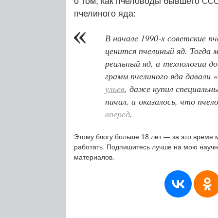
о том, как пчеловоды бывшего
СС
пчелиного яда:
В начале 1990‑х советские пч
ценится пчелиный яд. Тогда 
реальный яд, а технологии д
грамм пчелиного яда давали «
ульев
, даже купил специаль
начал, а оказалось, что пче
вперед
.
Этому блогу больше 18 лет — за это время 
работать. Подпишитесь лучше на мою науч
материалов.