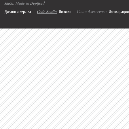
мной
. Made in
Deptford
.
Дизайн и верстка
Логотип
Иллюстрации
—
Code Studio
.
— Саша Алексеенко.