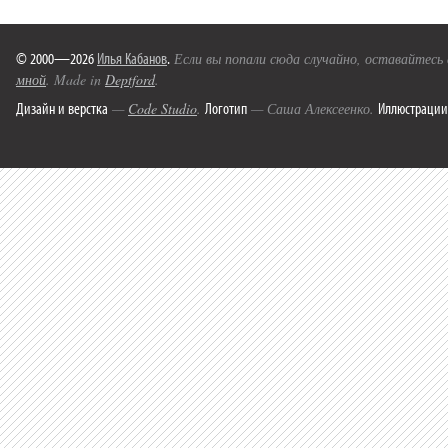
© 2000—2026
Илья Кабанов
.
Если вы попали сюда случайно, оставайтесь
мной
. Made in
Deptford
.
Дизайн и верстка
Логотип
Иллюстрации
—
Code Studio
.
— Саша Алексеенко.