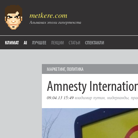
metkere.com
Альманах эпохи гипертекста
КЛИМАТ
AI
ЛУЧШЕЕ
ЛЕКЦИИ
СТАТЬИ
СПЕКТАКЛИ
МАРКЕТИНГ
,
ПОЛИТИКА
Amnesty Internatio
09.04.13 15:49
владимир путин
,
нидерланды
,
пра