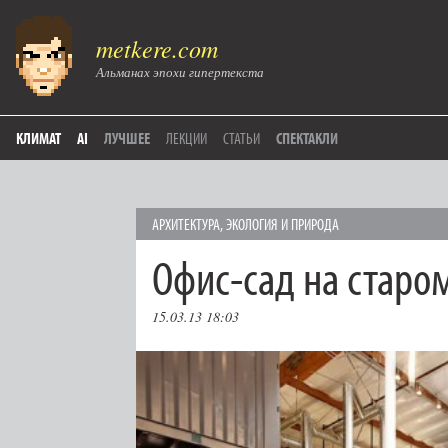
metkere.com
Альманах эпохи гипертекста
КЛИМАТ
AI
ЛУЧШЕЕ
ЛЕКЦИИ
СТАТЬИ
СПЕКТАКЛИ
АРХИТЕКТУРА
,
ЭКОЛОГИЯ И ПРИРОДА
Офис-сад на старо
15.03.13 18:03