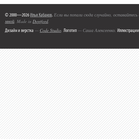
© 2000—2026
Илья Кабанов
.
Если вы попали сюда случайно, оставайтесь
мной
. Made in
Deptford
.
Дизайн и верстка
Логотип
Иллюстрации
—
Code Studio
.
— Саша Алексеенко.