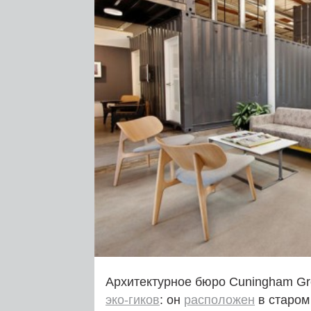
Архитектурное бюро Cuningham Gr
эко-гиков
: он
расположен
в старом