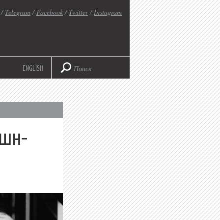
/
Telegram
/
Facebook
/
Twitter
/
Instagram
ENGLISH
эшн-