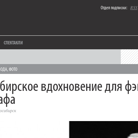
Отдел подписки:
RSS
СПЕКТАКЛИ
МОДА
,
ФОТО
бирское вдохновение для ф
афа
осибирск