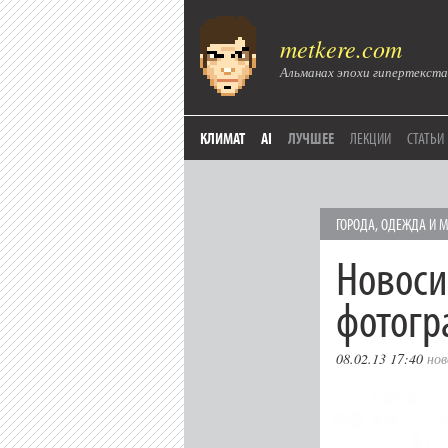
metkere.com
Альманах эпохи гипертекста
КЛИМАТ
AI
ЛУЧШЕЕ
ЛЕКЦИИ
СТАТЬИ
ГОРОДА
,
ОДЕЖДА И 
Новоси
фотогр
08.02.13 17:40
нов