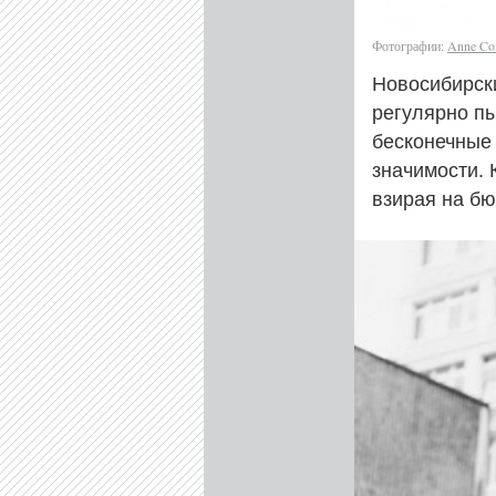
Фотографии:
Anne Co
Новосибирск
регулярно п
бесконечные
значимости. 
взирая на б