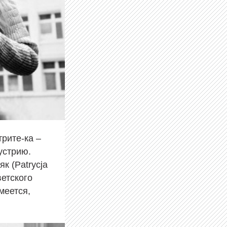
трите-ка –
устрию.
к (Patrycja
етского
меется,