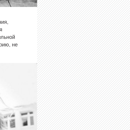
ния,
я
ельной
рию, не