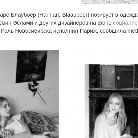
ре Блаубоер (Hannare Blaauboer) позирует в одежд
смин Эслами и других дизайнеров на фоне
социалис
. Роль Новосибирска исполнил Париж, сообщила met
.