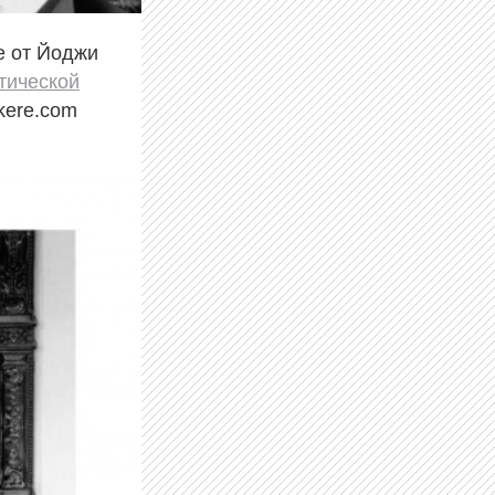
е от Йоджи
тической
kere.com