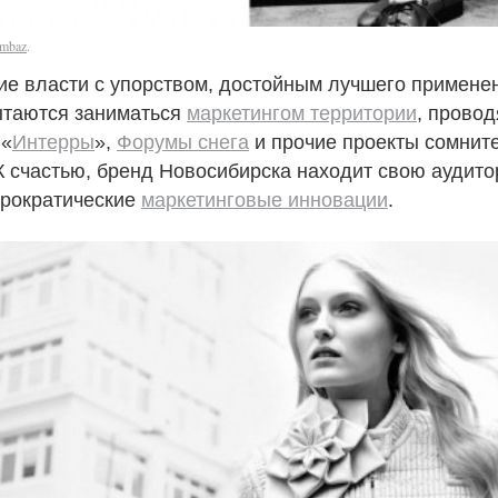
mbaz
.
ие власти с упорством, достойным лучшего примене
ытаются заниматься
маркетингом территории
, провод
 «
Интерры
»,
Форумы снега
и прочие проекты сомнит
К счастью, бренд Новосибирска находит свою аудито
юрократические
маркетинговые инновации
.