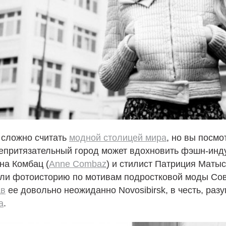
 сложно считать
модной столицей мира
, но вы посмо
непритязательный город может вдохновить фэшн-инд
на Комбац (
Anne Combaz
) и стилист Патриция Матыся
яли фотоисторию по мотивам подростковой моды Сов
ав
ее довольно неожиданно Novosibirsk, в честь, разу
а
.