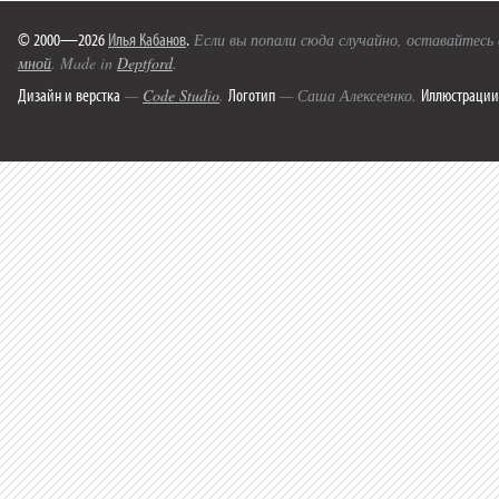
© 2000—2026
Илья Кабанов
.
Если вы попали сюда случайно, оставайтесь
мной
. Made in
Deptford
.
Дизайн и верстка
Логотип
Иллюстрации
—
Code Studio
.
— Саша Алексеенко.