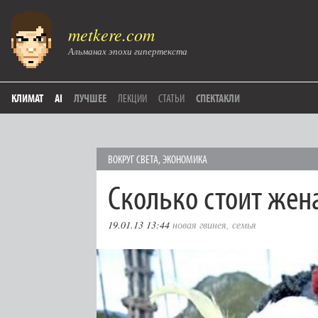
metkere.com
Альманах эпохи гипертекста
КЛИМАТ
AI
ЛУЧШЕЕ
ЛЕКЦИИ
СТАТЬИ
СПЕКТАКЛИ
ВОКРУГ СВЕТА
,
ЭКОНОМИКА
Сколько стоит жен
19.01.13 13:44
новая гвинея
,
семья