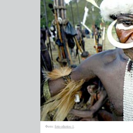
Фото:
foto-photos‑1
.