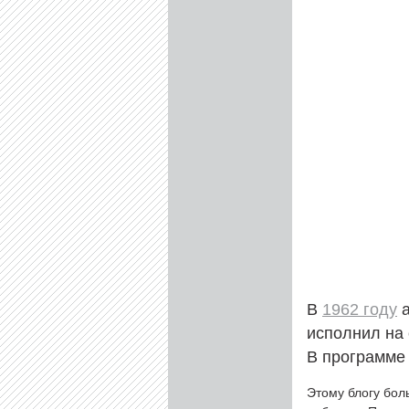
В
1962 году
а
исполнил на
В программе
Этому блогу бол