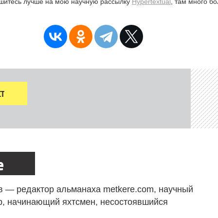
ишитесь лучше на мою научную рассылку
Hypertextual
, там много б
Т
е
в — редактор альманаха metkere.com, научный
р, начинающий яхтсмен, несостоявшийся