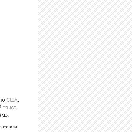
 по
,
США
й
твист
.
ем».
перестали