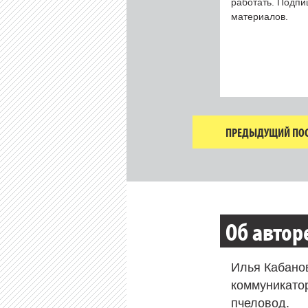
работать. Подп
материалов.
ПРЕДЫДУЩИЙ ПОС
Об автор
Илья Кабано
коммуникато
пчеловод.